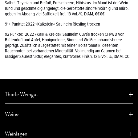
Salbei, Thymian und Beifuß, Preiselbeere, Hibiskus. Im Mund ist der Wein
rund und geschmeidig angelegt, die Gerbstoffe sind feinkörnig und mürb,
geben im Abgang viel Saftigkeit frei. 13 Vol.-%, DIAM, €€€€
91+ Punkte: 2022 »Kalkstein« Saulheim Riesling trocken
92 Punkte: 2022 »Kalk & Kreide« Saulheim Cuvée trocken CH/WB Von
Blütenduft und Apfel, Honigmelone, Birne und Weißer Johannisbeere
geprägt. Zusätzlich ausgestattet mit feiner Holzaromatik, dezenten
Rauchnoten bei vorhandener Mineralität. Vollmundig am Gaumen bei
rassiger Säurestruktur, elegantes, kraftvolles Finish. 12,5 Vol.-%, DIAM, €€
Thörle Weingut
Aktuelles
Weine
Weingut
Geschichte
Weinanfrage
Auszeichnungen
Weinlagen
Klassifikation