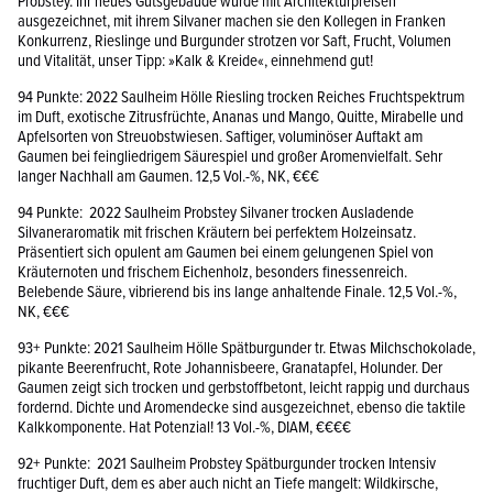
Probstey. Ihr neues Gutsgebäude wurde mit Architekturpreisen
ausgezeichnet, mit ihrem Silvaner machen sie den Kollegen in Franken
Konkurrenz, Rieslinge und Burgunder strotzen vor Saft, Frucht, Volumen
und Vitalität, unser Tipp: »Kalk & Kreide«, einnehmend gut!
94 Punkte: 2022 Saulheim Hölle Riesling trocken Reiches Fruchtspektrum
im Duft, exotische Zitrusfrüchte, Ananas und Mango, Quitte, Mirabelle und
Apfelsorten von Streuobstwiesen. Saftiger, voluminöser Auftakt am
Gaumen bei feingliedrigem Säurespiel und großer Aromenvielfalt. Sehr
langer Nachhall am Gaumen. 12,5 Vol.-%, NK, €€€
94 Punkte: 2022 Saulheim Probstey Silvaner trocken Ausladende
Silvaneraromatik mit frischen Kräutern bei perfektem Holzeinsatz.
Präsentiert sich opulent am Gaumen bei einem gelungenen Spiel von
Kräuternoten und frischem Eichenholz, besonders finessenreich.
Belebende Säure, vibrierend bis ins lange anhaltende Finale. 12,5 Vol.-%,
NK, €€€
93+ Punkte: 2021 Saulheim Hölle Spätburgunder tr. Etwas Milchschokolade,
pikante Beerenfrucht, Rote Johannisbeere, Granatapfel, Holunder. Der
Gaumen zeigt sich trocken und gerbstoffbetont, leicht rappig und durchaus
fordernd. Dichte und Aromendecke sind ausgezeichnet, ebenso die taktile
Kalkkomponente. Hat Potenzial! 13 Vol.-%, DIAM, €€€€
92+ Punkte: 2021 Saulheim Probstey Spätburgunder trocken Intensiv
fruchtiger Duft, dem es aber auch nicht an Tiefe mangelt: Wildkirsche,