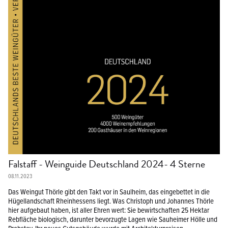
Media
Sekt & Sparkling
Falstaff - Weinguide Deutschland 2024- 4 Sterne
08.11.2023
Das Weingut Thörle gibt den Takt vor in Saulheim, das eingebettet in die
Hügellandschaft Rheinhessens liegt. Was Christoph und Johannes Thörle
hier aufgebaut haben, ist aller Ehren wert: Sie bewirtschaften 25 Hektar
Rebfläche biologisch, darunter bevorzugte Lagen wie Sauheimer Hölle und