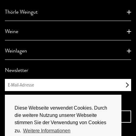
Thörle Weingut
Aktuelles
Weine
Weingut
Geschichte
Weinanfrage
Auszeichnungen
Weinlagen
Klassifikation
Gutsweine
Handwerk
Hölle Saulheim
Ortsweine
Newsletter
Schlossberg Saulheim
Biologischer Anbau
Lagenweine
Probstey Saulheim
Vinifikation
Réserveweine
Teufelspfad Essenheim
Nachhaltigkeit
Prädikatsweine
Lenchen Stadecken
Sekt
Diese Webseite verwendet Cookies. Durch
die weitere Nutzung unserer Webseite
KONTAKT
stimmen Sie der Verwendung von Cookies
zu.
Weitere Informationen