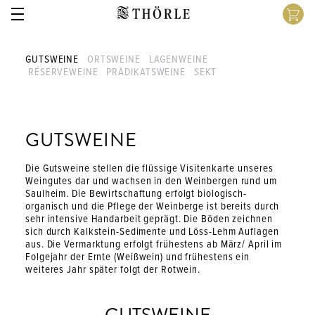
ZURÜCK
ZURÜCK
ZURÜCK
ZURÜCK
ZURÜCK
ZURÜCK
ZURÜCK
GUTSWEINE
ORTSWEINE
LAGENWEINE
RÉSERVEWEINE
PRÄDIKATSWEINE
SEKT
THÖRLE WEINGUT
HANDWERK
BESUCH
WEINE
KONTAKT
KLASSIFIKATION
WEINLAGEN
Aktuelles
Ökologischer Anbau
Öffnungszeiten Vinothek
Sortiment
Kontaktanfrage
Gutsweine
Hölle Saulheim
GUTSWEINE
Weingut
Vinifikation
Veranstaltungen
Klassifikation
Jobs
Ortsweine
Schlossberg Saulheim
Die Gutsweine stellen die flüssige Visitenkarte unseres
Weingutes dar und wachsen in den Weinbergen rund um
Saulheim. Die Bewirtschaftung erfolgt biologisch-
Geschichte
Nachhaltigkeit
Eventanfrage
Weinlagen
Steckbrief
Lagenweine
Probstey Saulheim
organisch und die Pflege der Weinberge ist bereits durch
sehr intensive Handarbeit geprägt. Die Böden zeichnen
sich durch Kalkstein-Sedimente und Löss-Lehm Auflagen
Auszeichnungen
Anfahrt
Weinanfrage
Facebook
Réserve & Co
Teufelspfad Essenheim
aus. Die Vermarktung erfolgt frühestens ab März/ April im
Folgejahr der Ernte (Weißwein) und frühestens ein
weiteres Jahr später folgt der Rotwein.
Instagram
Prädikats­weine
Lenchen Stadecken