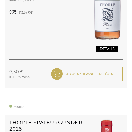
Alkohol 12,0 % Vol.
0,75 l
(12,67 €/L)
DETAILS
9,50 €
inkl. 19% MwSt.
Verfügbar
THÖRLE SPÄTBURGUNDER
2023