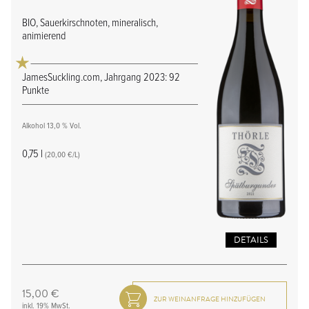
BIO, Sauerkirschnoten, mineralisch,
animierend
JamesSuckling.com, Jahrgang 2023: 92
Punkte
Alkohol 13,0 % Vol.
0,75 l
(20,00 €/L)
DETAILS
15,00 €
inkl. 19% MwSt.