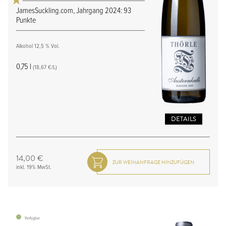
JamesSuckling.com, Jahrgang 2024: 93
Punkte
Alkohol 12,5 % Vol.
0,75 l
(18,67 €/L)
DETAILS
14,00 €
inkl. 19% MwSt.
Verfügbar