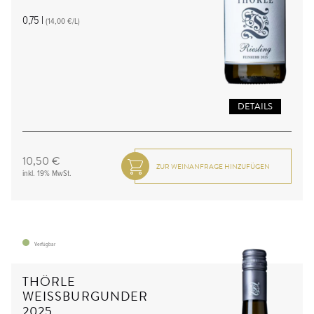
0,75 l
(14,00 €/L)
DETAILS
10,50 €
inkl. 19% MwSt.
Verfügbar
THÖRLE
WEISSBURGUNDER
2025