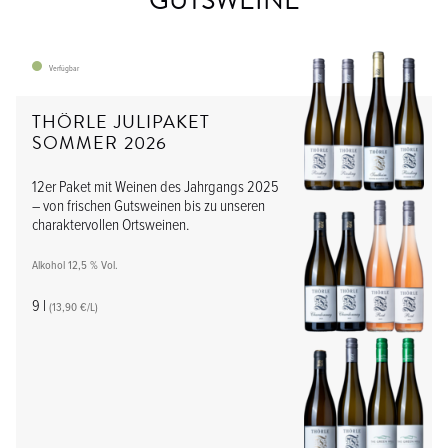
GUTSWEINE
Media
Sekt & Sparkling
Verfügbar
THÖRLE JULIPAKET
SOMMER 2026
12er Paket mit Weinen des Jahrgangs 2025
– von frischen Gutsweinen bis zu unseren
charaktervollen Ortsweinen.
Alkohol 12,5 % Vol.
9 l
(13,90 €/L)