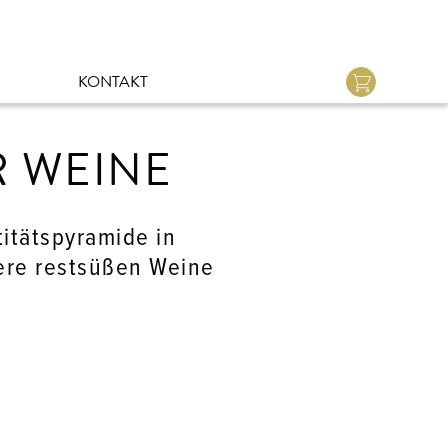
KONTAKT
R WEINE
titätspyramide in
ere restsüßen Weine
ÖRLE WEINGUT
NDWERK
SUCH
INE
NTAKT