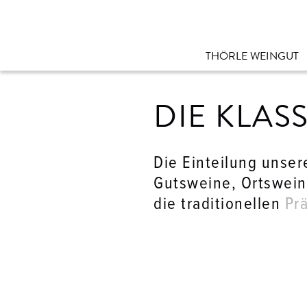
THÖRLE WEINGUT
DIE KLAS
Übersicht Weine
Sortiment
Klassifikation
Die Einteilung unser
Weinlagen
Gutsweine, Ortswei
Weinanfrage
die traditionellen
Pr