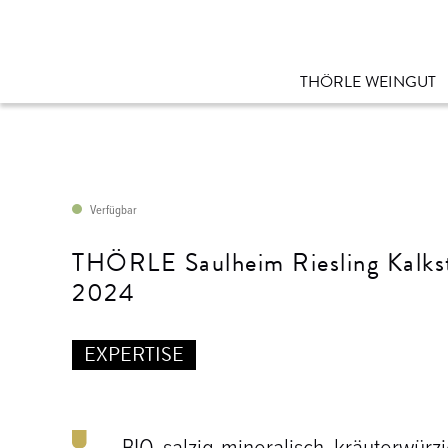
THÖRLE WEINGUT
Übersicht Weine
Sortiment
Verfügbar
Klassifikation
Weinlagen
THÖRLE Saulheim Riesling Kalks
Weinanfrage
2024
EXPERTISE