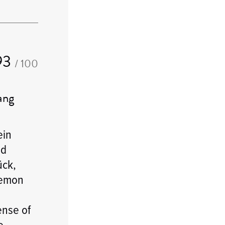
93
/ 100
ang
ein
ed
ück,
 lemon
ense of
e