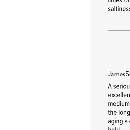
saltines
JamesSu
A seriou
excellen
medium-b
the long
aging a
hold.