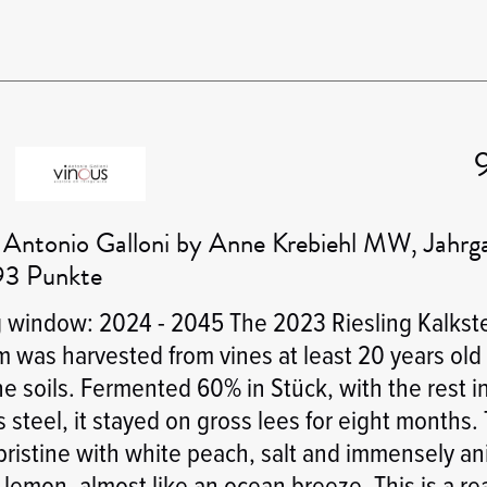
 Antonio Galloni by Anne Krebiehl MW, Jahrg
93 Punkte
g window: 2024 - 2045 The 2023 Riesling Kalkst
 was harvested from vines at least 20 years old
e soils. Fermented 60% in Stück, with the rest i
s steel, it stayed on gross lees for eight months.
pristine with white peach, salt and immensely an
lemon, almost like an ocean breeze. This is a rea