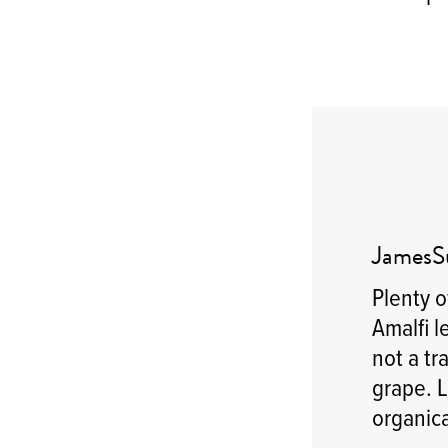
JamesSu
Plenty o
Amalfi l
not a tr
grape. L
organica