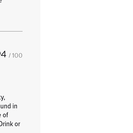
94
/ 100
y,
ound in
 of
Drink or