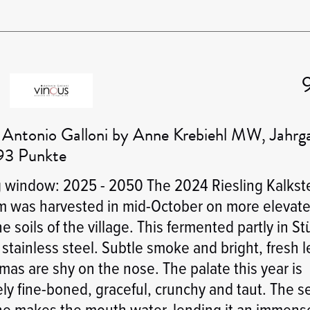
 Antonio Galloni by Anne Krebiehl MW, Jahrg
93 Punkte
g window: 2025 - 2050 The 2024 Riesling Kalkst
m was harvested in mid-October on more elevat
e soils of the village. This fermented partly in St
n stainless steel. Subtle smoke and bright, fresh
mas are shy on the nose. The palate this year is
ly fine-boned, graceful, crunchy and taut. The s
ne makes the mouth water, lending it an immens