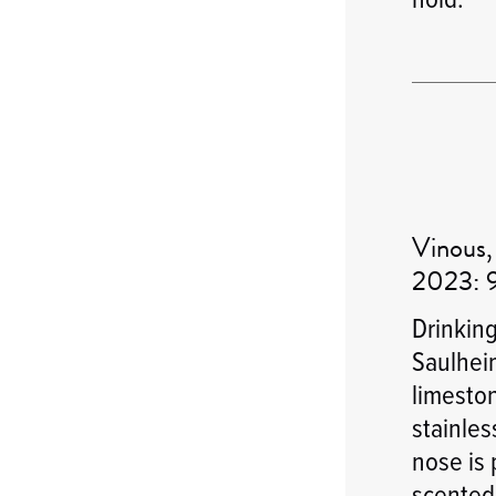
Vinous,
2023: 
Drinkin
Saulheim
limeston
stainles
nose is 
scented 