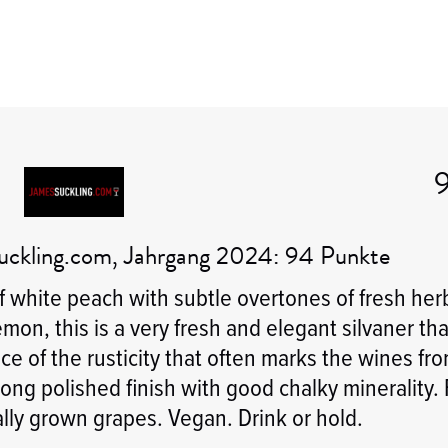
ckling.com, Jahrgang 2024: 94 Punkte
f white peach with subtle overtones of fresh her
emon, this is a very fresh and elegant silvaner th
ace of the rusticity that often marks the wines fro
ong polished finish with good chalky minerality.
lly grown grapes. Vegan. Drink or hold.