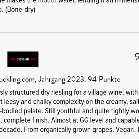
s. (Bone-dry)
ckling.com, Jahrgang 2023: 94 Punkte
sly structured dry riesling for a village wine, with
t leesy and chalky complexity on the creamy, salt
odied palate. Still youthful and quite tightly w
, complete finish. Almost at GG level and capable
 decade. From organically grown grapes. Vegan. 