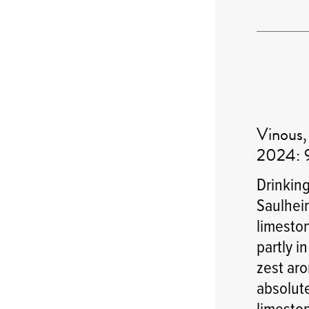
Vinous,
2024: 
Drinkin
Saulhei
limeston
partly i
zest aro
absolute
limesto