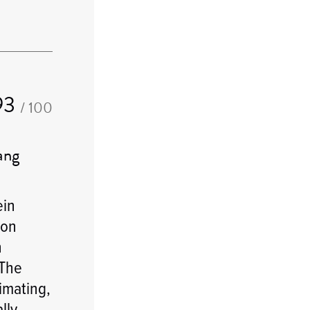
93
/ 100
ang
ein
 on
n
 The
imating,
lly