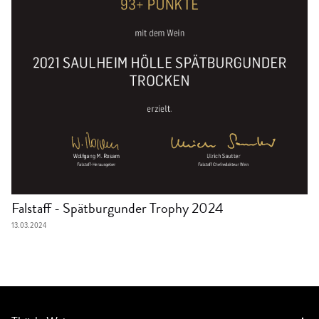
Media
Sekt & Sparkling
Falstaff - Spätburgunder Trophy 2024
13.03.2024