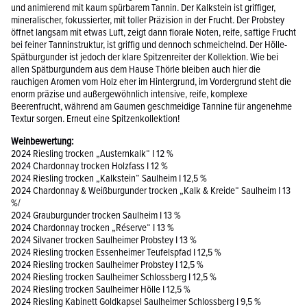
und animierend mit kaum spürbarem Tannin. Der Kalkstein ist griffiger,
mineralischer, fokussierter, mit toller Präzision in der Frucht. Der Probstey
öffnet langsam mit etwas Luft, zeigt dann florale Noten, reife, saftige Frucht
bei feiner Tanninstruktur, ist griffig und dennoch schmeichelnd. Der Hölle-
Spätburgunder ist jedoch der klare Spitzenreiter der Kollektion. Wie bei
allen Spätburgundern aus dem Hause Thörle bleiben auch hier die
rauchigen Aromen vom Holz eher im Hintergrund, im Vordergrund steht die
enorm präzise und außergewöhnlich intensive, reife, komplexe
Beerenfrucht, während am Gaumen geschmeidige Tannine für angenehme
Textur sorgen. Erneut eine Spitzenkollektion!
Weinbewertung:
2024 Riesling trocken „Austernkalk“ I 12 %
2024 Chardonnay trocken Holzfass I 12 %
2024 Riesling trocken „Kalkstein“ Saulheim I 12,5 %
2024 Chardonnay & Weißburgunder trocken „Kalk & Kreide“ Saulheim I 13
%/
2024 Grauburgunder trocken Saulheim I 13 %
2024 Chardonnay trocken „Réserve“ I 13 %
2024 Silvaner trocken Saulheimer Probstey I 13 %
2024 Riesling trocken Essenheimer Teufelspfad I 12,5 %
2024 Riesling trocken Saulheimer Probstey I 12,5 %
2024 Riesling trocken Saulheimer Schlossberg I 12,5 %
2024 Riesling trocken Saulheimer Hölle I 12,5 %
2024 Riesling Kabinett Goldkapsel Saulheimer Schlossberg I 9,5 %