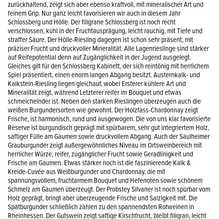
zurückhaltend, zeigt sich aber ebenso kraftvoll, mit mineralischer Art und
feinem Grip. Nur ganz leicht favorisieren wir auch in diesem Jahr
Schlossberg und Hölle. Der filigrane Schlossberg ist noch recht
verschlossen, kühl in der Fruchtausprägung, leicht rauchig, mit Tiefe und
straffer Säure. Der Hölle-Riesling dagegen ist schon sehr präsent, mit
präziser Frucht und druckvoller Mineralität. Alle Lagenrieslinge sind stärker
auf Reifepotential denn auf Zugänglichkeit in der Jugend ausgelegt.
Gleiches gilt für den Schlossberg Kabinett, der sich reintönig mit herrlichem
Spiel präsentiert, einen enorm langen Abgang besitzt. Austernkalk- und
Kalkstein-Riesling liegen gleichauf, wobei Ersterer kühlere Art und
Mineralität zeigt, während Letzterer reifer im Bouquet und etwas
schmeichelnder ist. Neben den starken Rieslingen überzeugen auch die
weißen Burgundersorten wie gewohnt. Der Holzfass-Chardonnay zeigt
Frische, ist harmonisch, rund und ausgewogen. Die von uns klar favorisierte
Reserve ist burgundisch geprägt mit spürbarem, sehr gut integriertem Holz,
saftiger Fülle am Gaumen sowie druckvollem Abgang. Auch der Saulheimer
Grauburgunder zeigt außergewöhnliches Niveau im Ortsweinbereich mit
herrlicher Würze, reifer, zugänglicher Frucht sowie Geradlinigkeit und
Frische am Gaumen. Etwas stärker noch ist die faszinierende Kalk &
Kreide-Cuvée aus Weißburgunder und Chardonnay, die mit
spannungsvollem, fruchtarmem Bouquet und Hefenoten sowie schönem
Schmelz am Gaumen überzeugt. Der Probstey Silvaner ist noch spürbar vom
Holz geprägt, bringt aber überzeugende Frische und Salzigkeit mit. Die
Spätburgunder schließlich zählen zu den spannendsten Rotweinen in
Rheinhessen. Der Gutswein zeigt saftige Kirschfrucht, bleibt filigran, leicht