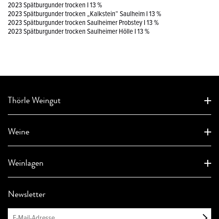
2023 Spätburgunder trocken I 13 %
2023 Spätburgunder trocken „Kalkstein“ Saulheim I 13 %
2023 Spätburgunder trocken Saulheimer Probstey I 13 %
2023 Spätburgunder trocken Saulheimer Hölle I 13 %
Thörle Weingut
Aktuelles
Weine
Weingut
Geschichte
Weinanfrage
Auszeichnungen
Weinlagen
Klassifikation
Gutsweine
Handwerk
Hölle Saulheim
Ortsweine
Newsletter
Schlossberg Saulheim
Biologischer Anbau
Lagenweine
Probstey Saulheim
Vinifikation
Réserveweine