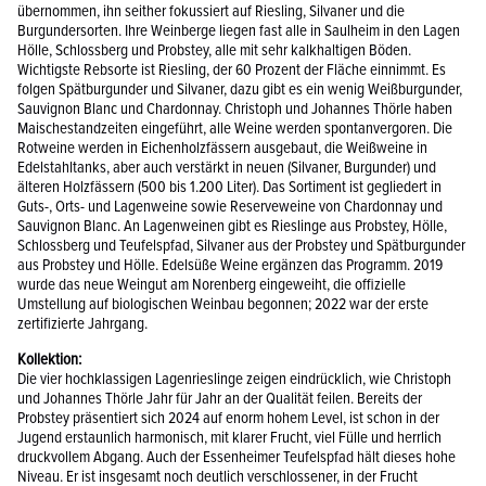
übernommen, ihn seither fokussiert auf Riesling, Silvaner und die
Burgundersorten. Ihre Weinberge liegen fast alle in Saulheim in den Lagen
Hölle, Schlossberg und Probstey, alle mit sehr kalkhaltigen Böden.
Wichtigste Rebsorte ist Riesling, der 60 Prozent der Fläche einnimmt. Es
folgen Spätburgunder und Silvaner, dazu gibt es ein wenig Weißburgunder,
Sauvignon Blanc und Chardonnay. Christoph und Johannes Thörle haben
Maischestandzeiten eingeführt, alle Weine werden spontanvergoren. Die
Rotweine werden in Eichenholzfässern ausgebaut, die Weißweine in
Edelstahltanks, aber auch verstärkt in neuen (Silvaner, Burgunder) und
älteren Holzfässern (500 bis 1.200 Liter). Das Sortiment ist gegliedert in
Guts-, Orts- und Lagenweine sowie Reserveweine von Chardonnay und
Sauvignon Blanc. An Lagenweinen gibt es Rieslinge aus Probstey, Hölle,
Schlossberg und Teufelspfad, Silvaner aus der Probstey und Spätburgunder
aus Probstey und Hölle. Edelsüße Weine ergänzen das Programm. 2019
wurde das neue Weingut am Norenberg eingeweiht, die offizielle
Umstellung auf biologischen Weinbau begonnen; 2022 war der erste
zertifizierte Jahrgang.
Kollektion:
Die vier hochklassigen Lagenrieslinge zeigen eindrücklich, wie Christoph
und Johannes Thörle Jahr für Jahr an der Qualität feilen. Bereits der
Probstey präsentiert sich 2024 auf enorm hohem Level, ist schon in der
Jugend erstaunlich harmonisch, mit klarer Frucht, viel Fülle und herrlich
druckvollem Abgang. Auch der Essenheimer Teufelspfad hält dieses hohe
Niveau. Er ist insgesamt noch deutlich verschlossener, in der Frucht