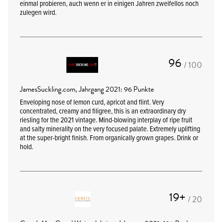
einmal probieren, auch wenn er in einigen Jahren zweifellos noch
zulegen wird.
96
/ 100
JamesSuckling.com, Jahrgang 2021: 96 Punkte
Enveloping nose of lemon curd, apricot and flint. Very
concentrated, creamy and filigree, this is an extraordinary dry
riesling for the 2021 vintage. Mind-blowing interplay of ripe fruit
and salty minerality on the very focused palate. Extremely uplifting
at the super-bright finish. From organically grown grapes. Drink or
hold.
19+
/ 20