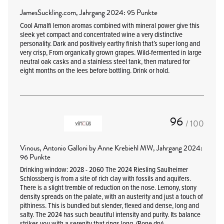
JamesSuckling.com, Jahrgang 2024: 95 Punkte
Cool Amalfi lemon aromas combined with mineral power give this
sleek yet compact and concentrated wine a very distinctive
personality. Dark and positively earthy finish that’s super long and
very crisp, From organically grown grapes. Wild-fermented in large
neutral oak casks and a stainless steel tank, then matured for
eight months on the lees before bottling. Drink or hold.
96
/ 100
Vinous, Antonio Galloni by Anne Krebiehl MW, Jahrgang 2024:
96 Punkte
Drinking window: 2028 - 2060 The 2024 Riesling Saulheimer
Schlossberg is from a site of rich clay with fossils and aquifers.
There is a slight tremble of reduction on the nose. Lemony, stony
density spreads on the palate, with an austerity and just a touch of
pithiness. This is bundled but slender, flexed and dense, long and
salty. The 2024 has such beautiful intensity and purity. Its balance
strikes you with a serenity that rings long. (Bone dry)