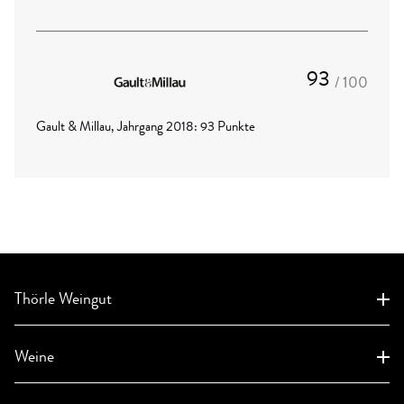
93
/ 100
Gault & Millau, Jahrgang 2018: 93 Punkte
Thörle Weingut
Aktuelles
Weine
Weingut
Geschichte
Weinanfrage