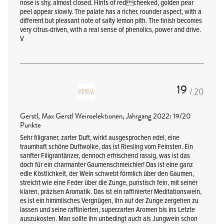
nose is shy, almost closed. Hints of redcheeked, golden pear
peel appear slowly. The palate has a richer, rounder aspect, with a
different but pleasant note of salty lemon pith. The finish becomes
very citrus-driven, with a real sense of phenolics, power and drive.
V
19
/ 20
Gerstl, Max Gerstl Weinselektionen, Jahrgang 2022: 19/20
Punkte
Sehr filigraner, zarter Duft, wirkt ausgesprochen edel, eine
traumhaft schöne Duftwolke, das ist Riesling vom Feinsten. Ein
sanfter Filigrantänzer, dennoch erfrischend rassig, was ist das
doch für ein charmanter Gaumenschmeichler! Das ist eine ganz
edle Köstlichkeit, der Wein schwebt förmlich über den Gaumen,
streicht wie eine Feder über die Zunge, puristisch fein, mit seiner
klaren, präzisen Aromatik. Das ist ein raffinierter Meditationswein,
es ist ein himmlisches Vergnügen, ihn auf der Zunge zergehen zu
lassen und seine raffinierten, superzarten Aromen bis ins Letzte
auszukosten. Man sollte ihn unbedingt auch als Jungwein schon