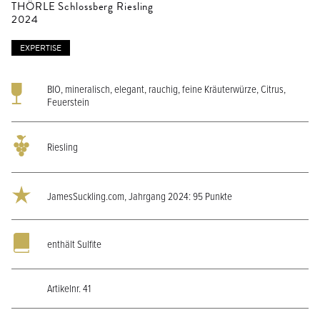
Media
Sekt & Sparkling
THÖRLE Schlossberg Riesling
2024
EXPERTISE
BIO, mineralisch, elegant, rauchig, feine Kräuterwürze, Citrus,
Feuerstein
Riesling
JamesSuckling.com, Jahrgang 2024: 95 Punkte
enthält Sulfite
Artikelnr. 41