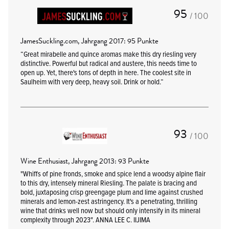
95
/ 100
JamesSuckling.com, Jahrgang 2017: 95 Punkte
“Great mirabelle and quince aromas make this dry riesling very
distinctive. Powerful but radical and austere, this needs time to
open up. Yet, there's tons of depth in here. The coolest site in
Saulheim with very deep, heavy soil. Drink or hold.“
93
/ 100
Wine Enthusiast, Jahrgang 2013: 93 Punkte
"Whiffs of pine fronds, smoke and spice lend a woodsy alpine flair
to this dry, intensely mineral Riesling. The palate is bracing and
bold, juxtaposing crisp greengage plum and lime against crushed
minerals and lemon-zest astringency. It's a penetrating, thrilling
wine that drinks well now but should only intensify in its mineral
complexity through 2023". ANNA LEE C. IIJIMA