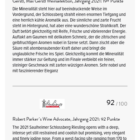
Gerstl, Max Gerstl Weinselektion, Jahrgang 2021: 19+ Punkte
Die Mineralität steht hier auf beeindruckende Weise im
Vordergrund, der Schlossberg strahlt einen enormen Tiefgang und
eine herrlich kühle Aromatik aus. Die sinnliche und zarte Frucht
steht im Hintergrund, hat aber eine wunderschöne Strahlkraft. Der
Duft betört gleichzeitig mit Reife, Frische und vibrierender Energie.
Auftakt am Gaumen mit delikatem Schmelz, der die zitrischen und
gelbfruchtigen Aromen nobel in Szene setzt. Dann zischt aber die
Säure mit atemberaubender Kraft daher und bringt die
unglaubliche Frische ins Spiel. Gleichzeitig kommt die Mineralität
immer stärker zur Geltung und im Finale verbleibt ein feiner,
steiniger Geschmack mit zarten würzigen Aromen. Sehr nobel und
mit faszinierender Eleganz
92
/ 100
Robert Parker´s Wine Advocate, Jahrgang 2021: 92 Punkte
The 2021 Saulheimer Schlossberg Riesling opens with a deep,
intense yet still restrained and coolish but promising, very elegant
and finely iodine nose. From a west-facing site ranging from 170 to