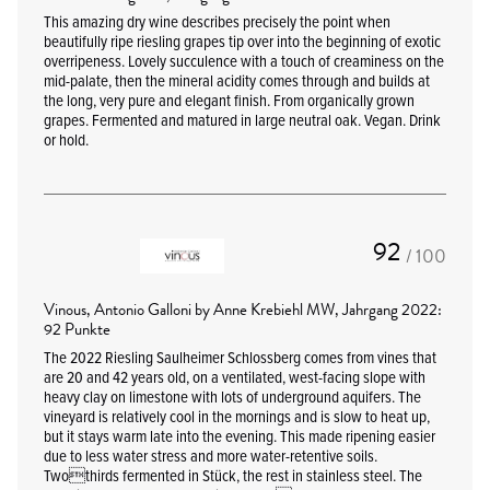
This amazing dry wine describes precisely the point when
beautifully ripe riesling grapes tip over into the beginning of exotic
overripeness. Lovely succulence with a touch of creaminess on the
mid-palate, then the mineral acidity comes through and builds at
the long, very pure and elegant finish. From organically grown
grapes. Fermented and matured in large neutral oak. Vegan. Drink
or hold.
92
/ 100
Vinous, Antonio Galloni by Anne Krebiehl MW, Jahrgang 2022:
92 Punkte
The 2022 Riesling Saulheimer Schlossberg comes from vines that
are 20 and 42 years old, on a ventilated, west-facing slope with
heavy clay on limestone with lots of underground aquifers. The
vineyard is relatively cool in the mornings and is slow to heat up,
but it stays warm late into the evening. This made ripening easier
due to less water stress and more water-retentive soils.
Twothirds fermented in Stück, the rest in stainless steel. The