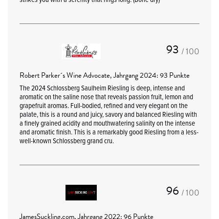
93
/ 100
Robert Parker´s Wine Advocate, Jahrgang 2024: 93 Punkte
The 2024 Schlossberg Saulheim Riesling is deep, intense and
aromatic on the saline nose that reveals passion fruit, lemon and
grapefruit aromas. Full-bodied, refined and very elegant on the
palate, this is a round and juicy, savory and balanced Riesling with
a finely grained acidity and mouthwatering salinity on the intense
and aromatic finish. This is a remarkably good Riesling from a less-
well-known Schlossberg grand cru.
96
/ 100
JamesSuckling.com, Jahrgang 2022: 96 Punkte