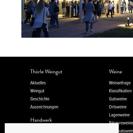
Thörle Weingut
Weine
Aktuelles
Weinanfrage
Weingut
Klassifikation
Geschichte
Gutsweine
Auszeichnungen
Ortsweine
Lagenweine
Handwerk
Réservewein
Prädikatswei
Biologischer Anbau